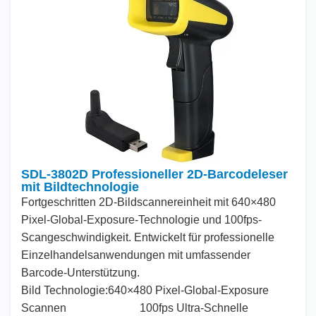
SDL-3802D Professioneller 2D-Barcodeleser
mit Bildtechnologie
Fortgeschritten
2
D-Bildscannereinheit mit
640
×
480
Pixel-Global-Exposure-Technologie und
100
fps-
Scangeschwindigkeit. Entwickelt für professionelle
Einzelhandelsanwendungen mit umfassender
Barcode-Unterstützung.
Bild
Technologie:
640
×
480
Pixel-Global-Exposure
Scannen
100
fps Ultra-Schnelle