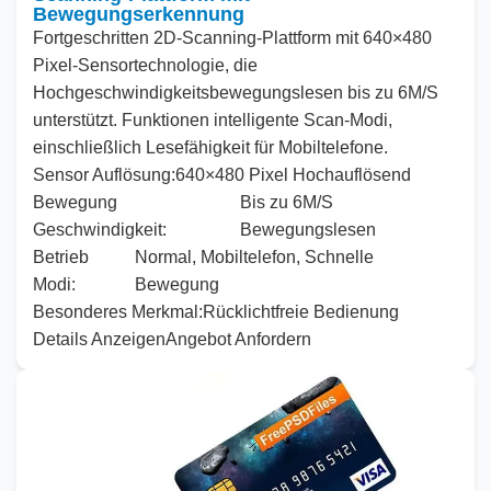
Bewegungserkennung
Fortgeschritten
2
D-Scanning-Plattform mit
640
×
480
Pixel-Sensortechnologie, die
Hochgeschwindigkeitsbewegungslesen bis zu
6
M/S
unterstützt. Funktionen intelligente Scan-Modi,
einschließlich Lesefähigkeit für Mobiltelefone.
Sensor
Auflösung:
640
×
480
Pixel Hochauflösend
Bewegung
Bis zu
6
M/S
Geschwindigkeit:
Bewegungslesen
Betrieb
Normal, Mobiltelefon, Schnelle
Modi:
Bewegung
Besonderes
Merkmal:
Rücklichtfreie Bedienung
Details Anzeigen
Angebot Anfordern