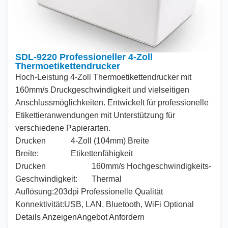
SDL-9220 Professioneller 4-Zoll
Thermoetikettendrucker
Hoch
-Leistung
4
-Zoll Thermoetikettendrucker mit
160
mm/s Druckgeschwindigkeit und vielseitigen
Anschlussmöglichkeiten. Entwickelt für professionelle
Etikettieranwendungen mit Unterstützung für
verschiedene Papierarten.
Drucken
4
-Zoll (
104
mm) Breite
Breite:
Etikettenfähigkeit
Drucken
160
mm/s Hochgeschwindigkeits-
Geschwindigkeit:
Thermal
Auflösung
:
203
dpi Professionelle Qualität
Konnektivität
:
USB, LAN, Bluetooth, WiFi Optional
Details Anzeigen
Angebot Anfordern