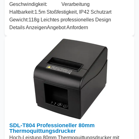
Geschwindigkeit:
Verarbeitung
Haltbarkeit
:
1
.
5
m Stoßfestigkeit, IP42 Schutzart
Gewicht
:
118
g Leichtes professionelles Design
Details Anzeigen
Angebot Anfordern
SDL-T804 Professioneller 80mm
Thermoquittungsdrucker
Hoch
-Leistung
80
mm Thermoquittungsdrucker mit