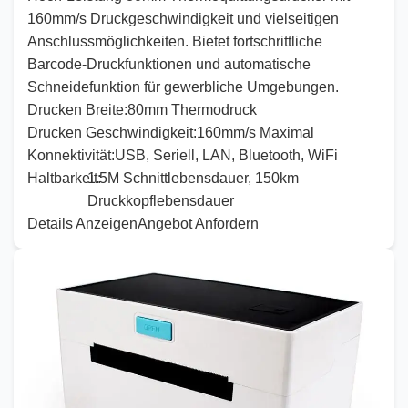
160
mm/s Druckgeschwindigkeit und vielseitigen
Anschlussmöglichkeiten. Bietet fortschrittliche
Barcode-Druckfunktionen und automatische
Schneidefunktion für gewerbliche Umgebungen.
Drucken
Breite:
80
mm Thermodruck
Drucken
Geschwindigkeit:
160
mm/s Maximal
Konnektivität:
USB, Seriell, LAN, Bluetooth, WiFi
Haltbarkeit:
1
.
5
M Schnittlebensdauer,
150
km
Druckkopflebensdauer
Details Anzeigen
Angebot Anfordern