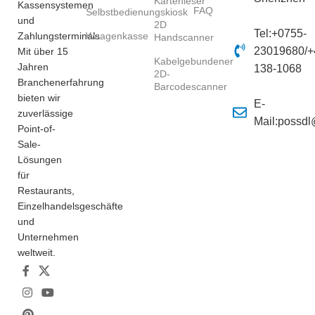
Kartenleser
Kassensystemen
FAQ
Selbstbedienungskiosk
und
2D
Tel:+0755-
Zahlungsterminals.
Waagenkasse
Handscanner
23019680/+
Mit über 15
Kabelgebundener
Jahren
138-1068
2D-
Branchenerfahrung
Barcodescanner
bieten wir
E-
zuverlässige
Mail:possd
Point-of-
Sale-
Lösungen
für
Restaurants,
Einzelhandelsgeschäfte
und
Unternehmen
weltweit.