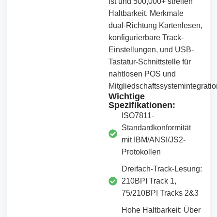
ist
und
500
,
000
+
streifen
Haltbarkeit. Merkmale
dual-
Richtung
Kartenlesen,
konfigurierbare Track-
Einstellungen,
und
USB-
Tastatur-Schnittstelle für
nahtlosen POS
und
Mitgliedschaftssystemintegratio
Wichtige
Spezifikationen:
ISO7811-
Standardkonformität
mit IBM/ANSI/JS2-
Protokollen
Dreifach-Track-Lesung:
210BPI Track 1,
75/210BPI Tracks 2&3
Hohe Haltbarkeit: Über