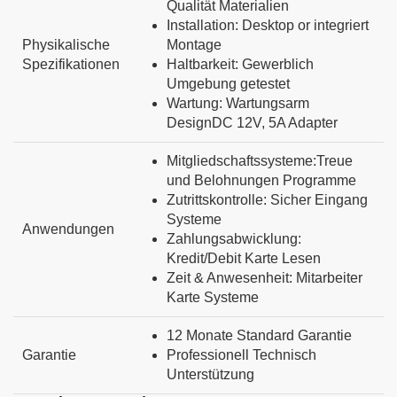
Qualität
Materialien
Installation:
Desktop
or
integriert
Physikalische
Montage
Spezifikationen
Haltbarkeit:
Gewerblich
Umgebung
getestet
Wartung:
Wartungsarm
Design
DC 12V, 5A Adapter
Mitgliedschaftssysteme:
Treue
und
Belohnungen
Programme
Zutrittskontrolle:
Sicher
Eingang
Systeme
Anwendungen
Zahlungsabwicklung:
Kredit/Debit
Karte
Lesen
Zeit
&
Anwesenheit:
Mitarbeiter
Karte
Systeme
12
Monate
Standard
Garantie
Garantie
Professionell
Technisch
Unterstützung