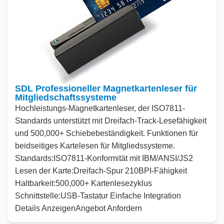
SDL Professioneller Magnetkartenleser für
Mitgliedschaftssysteme
Hochleistungs-Magnetkartenleser, der ISO7811-
Standards unterstützt
mit
Dreifach-Track-Lesefähigkeit
und
500
,
000
+ Schiebebeständigkeit. Funktionen für
beidseitiges Kartelesen
für
Mitgliedssysteme.
Standards:
ISO7811-Konformität
mit
IBM/
ANSI
/JS2
Lesen der Karte:
Dreifach-Spur
210
BPI-Fähigkeit
Haltbarkeit:
500
,
000
+ Kartenlesezyklus
Schnittstelle:
USB-Tastatur Einfache Integration
Details Anzeigen
Angebot Anfordern