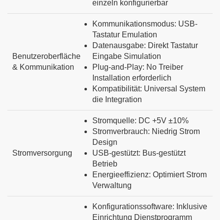
einzeln
konfigurierbar
Kommunikationsmodus:
USB-
Tastatur
Emulation
Datenausgabe:
Direkt
Tastatur
Benutzeroberfläche
Eingabe
Simulation
&
Kommunikation
Plug-and-Play:
No
Treiber
Installation
erforderlich
Kompatibilität:
Universal
System
die Integration
Stromquelle:
DC
+5V
±10%
Stromverbrauch:
Niedrig
Strom
Design
Stromversorgung
USB-gestützt:
Bus-gestützt
Betrieb
Energieeffizienz:
Optimiert
Strom
Verwaltung
Konfigurationssoftware:
Inklusive
Einrichtung
Dienstprogramm