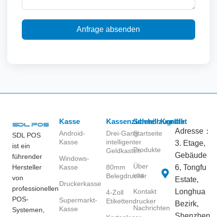
Anfrage absenden
Kasse
Kassenzubehör
Schnellzugriffe
Kontakt
Adresse：
Android-
Drei-Gang
Startseite
SDL POS
Kasse
intelligenter
3. Etage,
ist ein
Produkte
Geldkasten
Gebäude
führender
Windows-
Über
Hersteller
Kasse
80mm
6, Tongfu
uns
Belegdrucker
von
Estate,
Druckerkasse
professionellen
Kontakt
Longhua
4-Zoll
POS-
Supermarkt-
Etikettendrucker
Bezirk,
Nachrichten
Kasse
Systemen,
Shenzhen