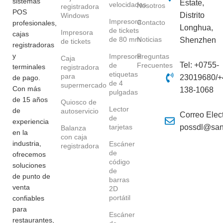
sistemas
Estate,
velocidades
Nosotros
registradora
POS
Distrito
Windows
Impresora
Contacto
profesionales,
Longhua,
de tickets
Impresora
cajas
de 80 mm
Noticias
Shenzhen
de tickets
registradoras
y
Impresora
Preguntas
Caja
Tel: +0755-
de
Frecuentes
terminales
registradora
etiquetas
para
23019680/+
de pago.
de 4
supermercado
Con más
138-1068
pulgadas
de 15 años
Quiosco de
Lector
de
autoservicio
Correo Elect
de
experiencia
tarjetas
possdl@san
Balanza
en la
con caja
industria,
Escáner
registradora
de
ofrecemos
código
soluciones
de
de punto de
barras
venta
2D
portátil
confiables
para
Escáner
restaurantes,