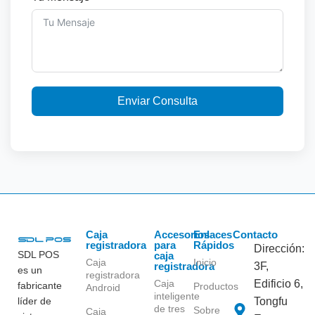
Enviar Consulta
Caja
Accesorios
Enlaces
Contacto
registradora
para
Rápidos
Dirección:
SDL POS
caja
Caja
Inicio
registradora
3F,
es un
registradora
Caja
Edificio 6,
fabricante
Productos
Android
inteligente
líder de
Tongfu
de tres
Sobre
Caja