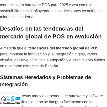
tendencias en hardware POS para 2025
y vea cómo la
sostenibilidad está influyendo en las decisiones tecnológicas
minoristas modernas.
Desafíos en las tendencias del
mercado global de POS en evolución
A medida que el
tendencias del mercado global de POS
para impulsar la innovación y la integración digital, varios
obstáculos clave dificultan la adopción y el crecimiento fluidos
en el entorno minorista de España.
Sistemas Heredados y Problemas de
Integración
Muchas empresas todavía dependen de hardware y software
de TPV obsoletos que no se integran fácilmente con las
Inicio
Teléfono
Correo Electrónico
WhatsAPP