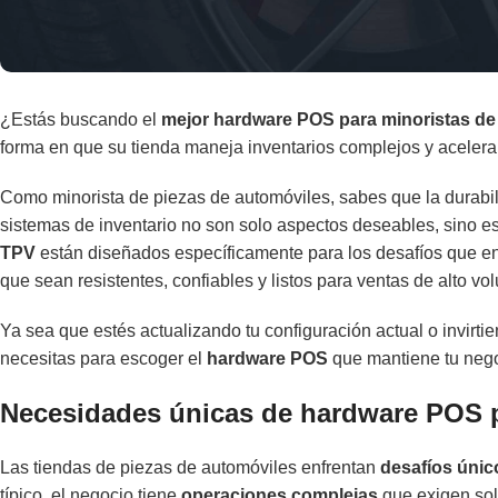
¿Estás buscando el
mejor hardware POS para minoristas de
forma en que su tienda maneja inventarios complejos y acelera 
Como minorista de piezas de automóviles, sabes que la durabili
sistemas de inventario no son solo aspectos deseables, sino e
TPV
están diseñados específicamente para los desafíos que en
que sean resistentes, confiables y listos para ventas de alto vo
Ya sea que estés actualizando tu configuración actual o invirti
necesitas para escoger el
hardware POS
que mantiene tu neg
Necesidades únicas de hardware POS p
Las tiendas de piezas de automóviles enfrentan
desafíos únic
típico, el negocio tiene
operaciones complejas
que exigen sol