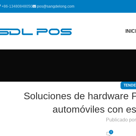
+86-13480848050
pos@sangdelong.com
INIC
TENDE
Soluciones de hardware P
automóviles con es
Publicado po
0