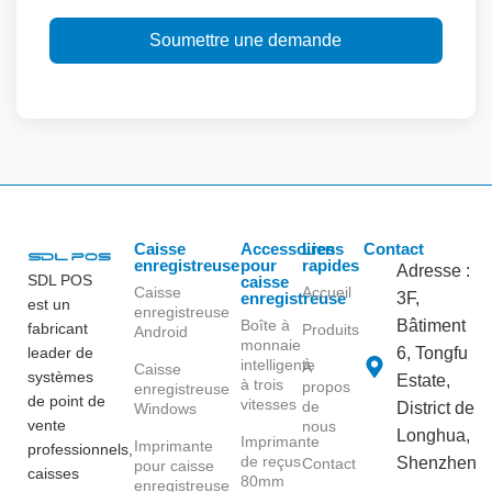
Soumettre une demande
Caisse
Accessoires
Liens
Contact
enregistreuse
pour
rapides
Adresse :
SDL POS
caisse
Caisse
Accueil
enregistreuse
3F,
est un
enregistreuse
Boîte à
Bâtiment
fabricant
Produits
Android
monnaie
leader de
6, Tongfu
intelligente
À
Caisse
systèmes
Estate,
à trois
propos
enregistreuse
de point de
vitesses
de
District de
Windows
vente
nous
Longhua,
Imprimante
Imprimante
professionnels,
de reçus
Shenzhen
Contact
pour caisse
caisses
80mm
enregistreuse