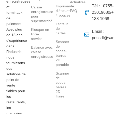
enregistreuses
Actualités
Tél : +0755-
Imprimante
et
Caisse
d'étiquettes
FAQ
enregistreuse
23019680/+
terminaux
4 pouces
pour
de
138-1068
supermarché
paiement.
Lecteur
de
Avec plus
Kiosque en
Email :
cartes
libre-
de 15 ans
possdl@san
service
d'expérience
Scanner
dans
de
Balance avec
codes-
l'industrie,
caisse
barres
enregistreuse
nous
2D
fournissons
portable
des
Scanner
solutions de
de
point de
codes-
vente
barres
fiables pour
2D
filaire
les
restaurants,
les
magasins