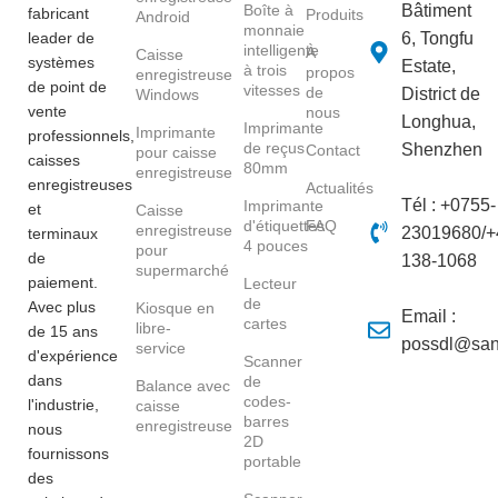
Boîte à
Bâtiment
fabricant
Produits
Android
monnaie
leader de
6, Tongfu
intelligente
À
Caisse
systèmes
Estate,
à trois
propos
enregistreuse
de point de
vitesses
de
District de
Windows
vente
nous
Longhua,
Imprimante
Imprimante
professionnels,
de reçus
Shenzhen
Contact
pour caisse
caisses
80mm
enregistreuse
enregistreuses
Actualités
Tél : +0755-
Imprimante
et
Caisse
d'étiquettes
FAQ
enregistreuse
23019680/+
terminaux
4 pouces
pour
de
138-1068
supermarché
paiement.
Lecteur
de
Avec plus
Kiosque en
Email :
cartes
libre-
de 15 ans
possdl@san
service
d'expérience
Scanner
dans
de
Balance avec
codes-
l'industrie,
caisse
barres
enregistreuse
nous
2D
fournissons
portable
des