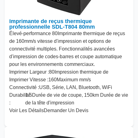
Imprimante de reçus thermique
professionnelle SDL-T804 80mm
Élevé
-performance
80
Imprimante thermique de reçus
de
160
mm/s vitesse d'impression et options de
connectivité multiples. Fonctionnalités avancées
d'impression de codes-barres et coupe automatique
pour les environnements commerciaux.
Imprimer
Largeur :
80
Impression thermique de
Imprimer
Vitesse :
160
Maximum mm/s
Connectivité :
USB, Série, LAN, Bluetooth, WiFi
Durabilité
1
.
5
Durée de vie de coupe,
150
km Durée de vie
:
de la tête d'impression
Voir Les Détails
Demander Un Devis