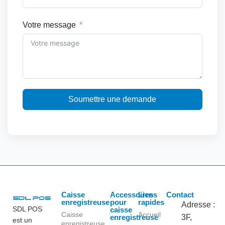
Votre message
Soumettre une demande
Caisse
Accessoires
Liens
Contact
enregistreuse
pour
rapides
Adresse :
SDL POS
caisse
Caisse
Accueil
enregistreuse
3F,
est un
enregistreuse