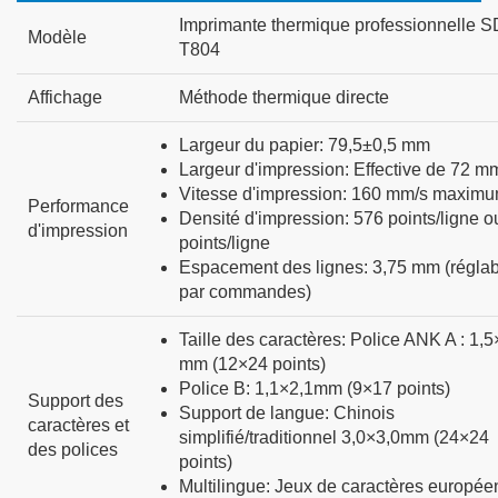
Imprimante thermique professionnelle S
Modèle
T804
Affichage
Méthode thermique directe
Largeur du papier
:
79,5±0,5 mm
Largeur d'impression
:
Effective de 72 m
Vitesse d'impression
:
160 mm/s maxim
Performance
Densité d'impression
:
576 points/ligne o
d'impression
points/ligne
Espacement des lignes
:
3,75 mm (réglab
par commandes)
Taille des caractères
:
Police ANK A : 1,5
mm (12×24 points)
Police B
:
1,1×2,1mm (9×17 points)
Support des
Support de langue
:
Chinois
caractères et
simplifié/traditionnel 3,0×3,0mm (24×24
des polices
points)
Multilingue
:
Jeux de caractères europée