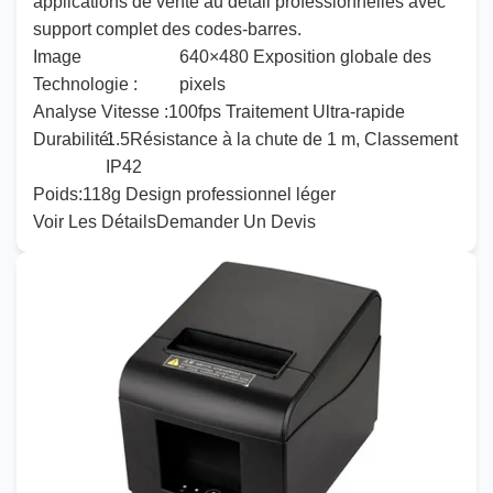
applications de vente au détail professionnelles avec
support complet des codes-barres.
Image
640
×
480
Exposition globale des
Technologie :
pixels
Analyse
Vitesse :
100
fps Traitement Ultra-rapide
Durabilité
1
:
.
5
Résistance à la chute de 1 m, Classement
IP42
Poids
:
118
g Design professionnel léger
Voir Les Détails
Demander Un Devis