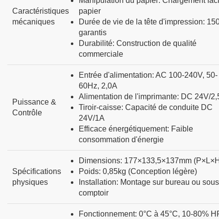
Manipulation du papier
:
Chargement faci
Caractéristiques
papier
mécaniques
Durée de vie de la tête d'impression
:
15
garantis
Durabilité
:
Construction de qualité
commerciale
Entrée d'alimentation
:
AC 100-240V, 50-
60Hz, 2,0A
Alimentation de l'imprimante
:
DC 24V/2,
Puissance &
Tiroir-caisse
:
Capacité de conduite DC
Contrôle
24V/1A
Efficace énergétiquement
:
Faible
consommation d'énergie
Dimensions
:
177×133,5×137mm (P×L×H
Spécifications
Poids
:
0,85kg (Conception légère)
physiques
Installation
:
Montage sur bureau ou sous
comptoir
Fonctionnement
:
0°C à 45°C, 10-80% H