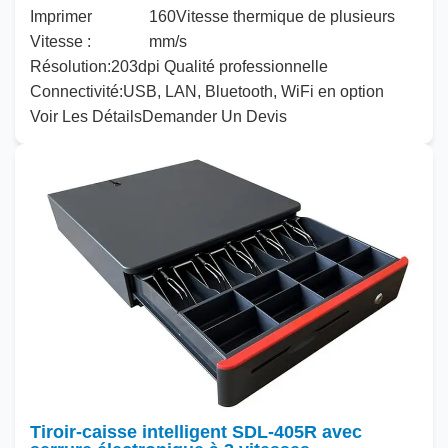
Imprimer
160
Vitesse thermique de plusieurs
Vitesse :
mm/s
Résolution
:
203
dpi Qualité professionnelle
Connectivité
:
USB, LAN, Bluetooth, WiFi en option
Voir Les Détails
Demander Un Devis
Tiroir-caisse intelligent SDL-405R avec