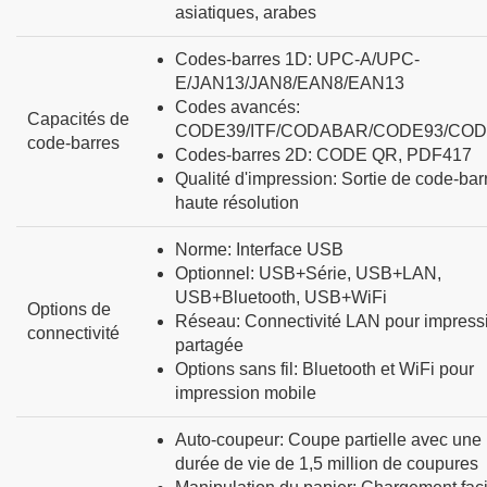
asiatiques, arabes
Codes-barres 1D
:
UPC-A/UPC-
E/JAN13/JAN8/EAN8/EAN13
Codes avancés
:
Capacités de
CODE39/ITF/CODABAR/CODE93/COD
code-barres
Codes-barres 2D
:
CODE QR, PDF417
Qualité d'impression
:
Sortie de code-bar
haute résolution
Norme
:
Interface USB
Optionnel
:
USB+Série, USB+LAN,
USB+Bluetooth, USB+WiFi
Options de
Réseau
:
Connectivité LAN pour impress
connectivité
partagée
Options sans fil
:
Bluetooth et WiFi pour
impression mobile
Auto-coupeur
:
Coupe partielle avec une
durée de vie de 1,5 million de coupures