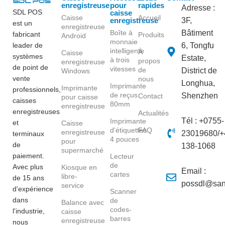
enregistreuse
pour
rapides
Adresse :
SDL POS
caisse
Caisse
Accueil
enregistreuse
3F,
est un
enregistreuse
Boîte à
Bâtiment
fabricant
Produits
Android
monnaie
leader de
6, Tongfu
intelligente
À
Caisse
systèmes
Estate,
à trois
propos
enregistreuse
de point de
vitesses
de
District de
Windows
vente
nous
Longhua,
Imprimante
Imprimante
professionnels,
de reçus
Shenzhen
Contact
pour caisse
caisses
80mm
enregistreuse
enregistreuses
Actualités
Tél : +0755-
Imprimante
et
Caisse
d'étiquettes
FAQ
enregistreuse
23019680/+
terminaux
4 pouces
pour
de
138-1068
supermarché
paiement.
Lecteur
de
Avec plus
Kiosque en
Email :
cartes
libre-
de 15 ans
possdl@san
service
d'expérience
Scanner
dans
de
Balance avec
codes-
l'industrie,
caisse
barres
enregistreuse
nous