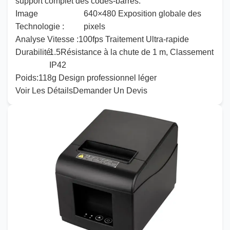
support complet des codes-barres.
Image
640
×
480
Exposition globale des
Technologie :
pixels
Analyse
Vitesse :
100
fps Traitement Ultra-rapide
Durabilité
1
:
.
5
Résistance à la chute de 1 m, Classement
IP42
Poids
:
118
g Design professionnel léger
Voir Les Détails
Demander Un Devis