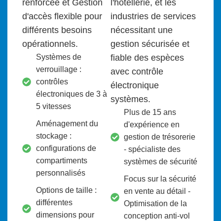
renforcée
et
Gestion
l'hôtellerie,
et
les
d'accès flexible pour
industries de services
différents besoins
nécessitant une
opérationnels.
gestion sécurisée et
Systèmes de
fiable des espèces
verrouillage :
avec contrôle
contrôles
électronique
électroniques de 3 à
système
s.
5 vitesses
Plus de 15 ans
Aménagement du
d'expérience en
stockage :
gestion de trésorerie
configurations de
- spécialiste des
compartiments
systèmes de sécurité
personnalisés
Focus sur la sécurité
Options de taille :
en vente au détail -
différentes
Optimisation de la
dimensions pour
conception anti-vol