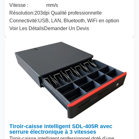
Vitesse :
mm/s
Résolution
:
203
dpi Qualité professionnelle
Connectivité
:
USB, LAN, Bluetooth, WiFi en option
Voir Les Détails
Demander Un Devis
Tiroir-caisse intelligent SDL-405R avec
serrure électronique à 3 vitesses
Tiroir-caisse intelligent professionnel doté d'une