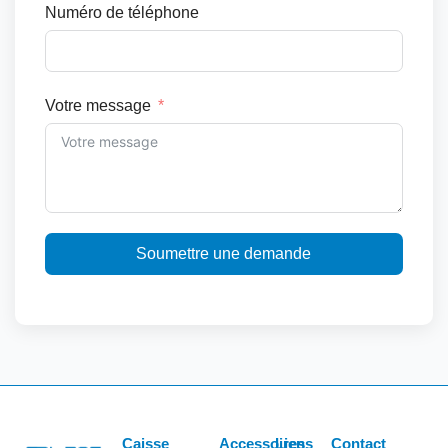
Numéro de téléphone
Votre message
Soumettre une demande
Caisse
Accessoires
Liens
Contact