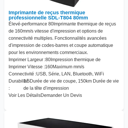
Imprimante de reçus thermique
professionnelle SDL-T804 80mm
Élevé
-performance
80
Imprimante thermique de reçus
de
160
mm/s vitesse d'impression et options de
connectivité multiples. Fonctionnalités avancées
d'impression de codes-barres et coupe automatique
pour les environnements commerciaux.
Imprimer
Largeur :
80
Impression thermique de
Imprimer
Vitesse :
160
Maximum mm/s
Connectivité :
USB, Série, LAN, Bluetooth, WiFi
Durabilité
1
.
5
Durée de vie de coupe,
150
km Durée de vie
:
de la tête d'impression
Voir Les Détails
Demander Un Devis