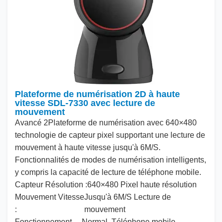
Plateforme de numérisation 2D à haute
vitesse SDL-7330 avec lecture de
mouvement
Avancé
2
Plateforme de numérisation avec
640
×
480
technologie de capteur pixel supportant une lecture de
mouvement à haute vitesse jusqu'à
6
M/S.
Fonctionnalités de modes de numérisation intelligents,
y compris la capacité de lecture de téléphone mobile.
Capteur
Résolution :
640
×
480
Pixel haute résolution
Mouvement
Vitesse
Jusqu'à
6
M/S Lecture de
:
mouvement
Fonctionnement
Normal, Téléphone mobile,