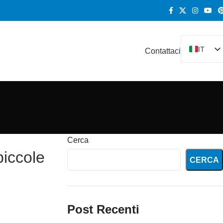
IT
Contattaci
EN
DE
FR
ES
RU
Cerca
KO
piccole
CERCA
Post Recenti