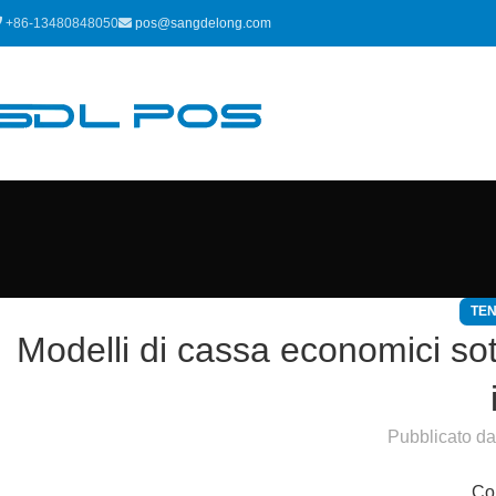
+86-13480848050
pos@sangdelong.com
TEN
Modelli di cassa economici sott
Pubblicato da
Com