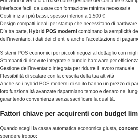
Funzioni di vendita di base come gestione del contante e stamp
Interfacce facili da usare con formazione minima necessaria
Costi iniziali più bassi, spesso inferiori a 1.500 €
Design compatti ideali per startup che necessitano di hardware 
D'altra parte,
Hybrid POS moderni
combinano la semplicità dei 
dell'inventario, i dati dei clienti e anche l'accettazione di pagam
Sistemi POS economici per piccoli negozi al dettaglio con migli
Stampanti di ricevute integrate e bundle hardware per efficienz
Gestione dell'inventario integrata per ridurre il lavoro manuale
Flessibilità di scalare con la crescita della tua attività
Anche se i hybrid POS moderni di solito hanno un prezzo di par
loro funzionalità avanzate risparmiano tempo e denaro nel lungo 
garantendo convenienza senza sacrificare la qualità.
Fattori chiave per acquirenti con budget lim
Quando scegli la cassa automatica economica giusta,
concentr
spendere troppo: