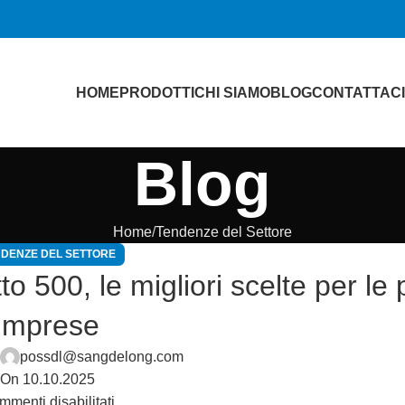
HOME
PRODOTTI
CHI SIAMO
BLOG
CONTATTACI
Blog
Home
Tendenze del Settore
DENZE DEL SETTORE
o 500, le migliori scelte per le 
imprese
possdl@sangdelong.com
On 10.10.2025
menti disabilitati