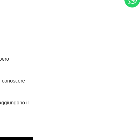
bbero
, conoscere
aggiungono il