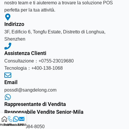
nostro team e ti aiuteremo a trovare la soluzione POS
perfetta per la tua attività.
Indirizzo
3F, Edificio 6, Tongfu Estate, Distretto di Longhua,
Shenzhen
Assistenza Clienti
Consultazione：+0755-23019680
Tecnologia：+400-138-1068
Email
possdl@sangdelong.com
Rappresentante di Vendita
Responsabile Vendite Senior-Mila
Home
Telefono
WhatsAPP
Email
+86 134-8084-8050