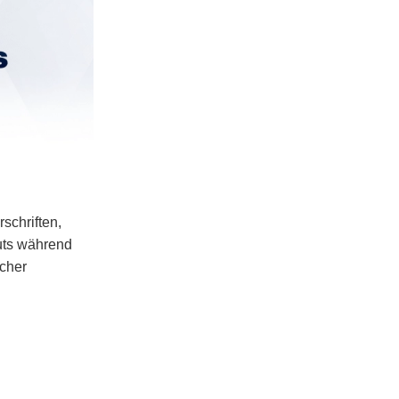
rschriften,
uts während
scher