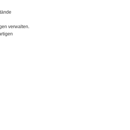
stände
ngen verwalten.
artigen