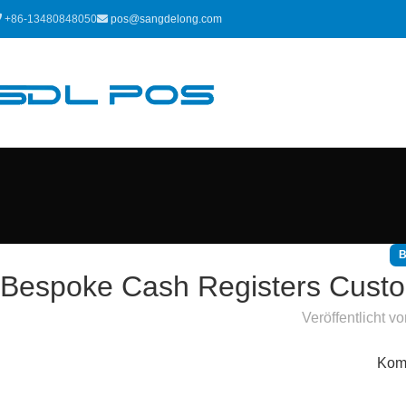
+86-13480848050
pos@sangdelong.com
Bespoke Cash Registers Custo
Veröffentlicht v
Komm