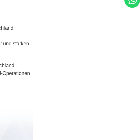
1
chland.
r und stärken
chland,
d-Operationen