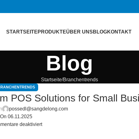
STARTSEITE
PRODUKTE
ÜBER UNS
BLOG
KONTAKT
Blog
Startseite
Branchentrends
BRANCHENTRENDS
m POS Solutions for Small Bus
on
possedl@sangdelong.com
On 06.11.2025
entare deaktiviert