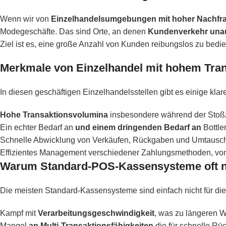
Wenn wir von
Einzelhandelsumgebungen mit hoher Nachfr
Modegeschäfte. Das sind Orte, an denen
Kundenverkehr unauf
Ziel ist es, eine große Anzahl von Kunden reibungslos zu bedi
Merkmale von Einzelhandel mit hohem Tra
In diesen geschäftigen Einzelhandelsstellen gibt es einige kla
Hohe Transaktionsvolumina
insbesondere während der Stoß
Ein echter Bedarf an
und einem dringenden Bedarf an
Bottle
Schnelle Abwicklung von Verkäufen, Rückgaben und Umtausc
Effizientes Management verschiedener Zahlungsmethoden, von 
Warum Standard-POS-Kassensysteme oft n
Die meisten Standard-Kassensysteme sind einfach nicht für di
Kampf mit
Verarbeitungsgeschwindigkeit
, was zu längeren W
Mangel
an Multi-Transaktionsfähigkeiten
die für schnelle Rü