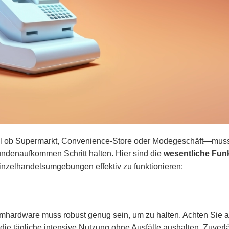
al ob Supermarkt, Convenience-Store oder Modegeschäft—muss
denaufkommen Schritt halten. Hier sind die
wesentliche Fun
nzelhandelsumgebungen effektiv zu funktionieren:
hardware muss robust genug sein, um zu halten. Achten Sie a
die tägliche intensive Nutzung ohne Ausfälle aushalten. Zuverl