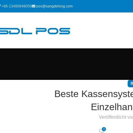
+86-13480848050
pos@sangdelong.com
Beste Kassensyste
Einzelha
Veröffentlicht v
0