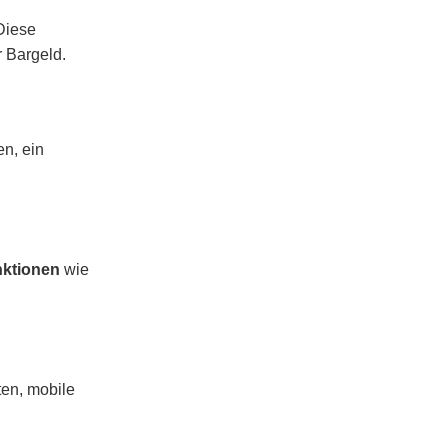
 Diese
r Bargeld.
n, ein
unktionen
wie
ten, mobile