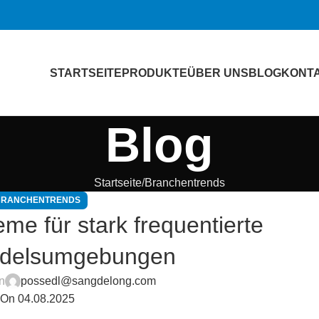
STARTSEITE
PRODUKTE
ÜBER UNS
BLOG
KONT
Blog
Startseite
Branchentrends
BRANCHENTRENDS
me für stark frequentierte
ndelsumgebungen
on
possedl@sangdelong.com
On 04.08.2025