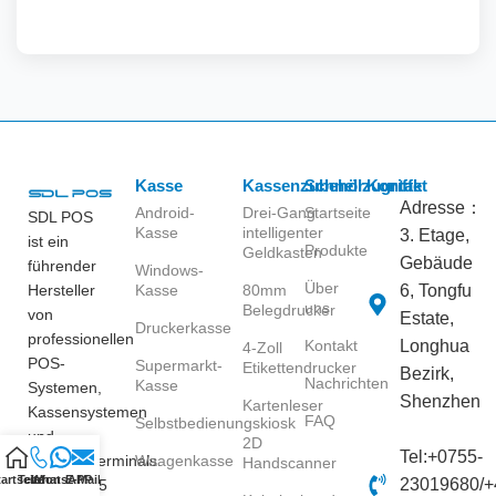
Kasse
Kassenzubehör
Schnellzugriffe
Kontakt
Adresse：
Android-
Drei-Gang
Startseite
SDL POS
Kasse
intelligenter
3. Etage,
ist ein
Produkte
Geldkasten
Gebäude
führender
Windows-
Über
Hersteller
Kasse
80mm
6, Tongfu
uns
Belegdrucker
von
Estate,
Druckerkasse
professionellen
Kontakt
Longhua
4-Zoll
POS-
Supermarkt-
Etikettendrucker
Bezirk,
Nachrichten
Kasse
Systemen,
Shenzhen
Kartenleser
Kassensystemen
FAQ
Selbstbedienungskiosk
und
2D
Tel:+0755-
Zahlungsterminals.
Waagenkasse
Handscanner
artseite
Telefon
WhatsAPP
E-Mail
23019680/+
Mit über 15