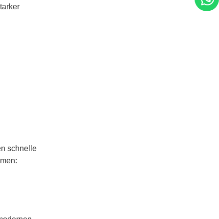
tarker
en schnelle
hmen: