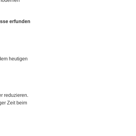
 modernen
asse erfunden
 dem heutigen
r reduzieren.
er Zeit beim