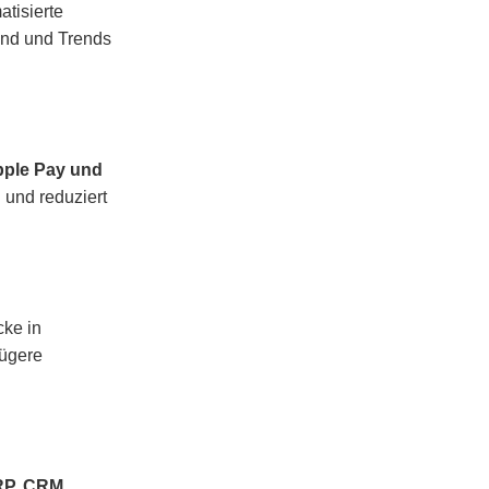
tisierte
ind und Trends
Apple Pay und
 und reduziert
cke in
lügere
P, CRM,