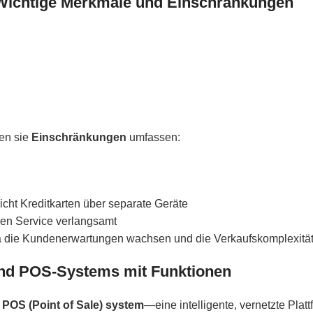
e? Wichtige Merkmale und Einschränkungen
ben sie
Einschränkungen
umfassen:
cht Kreditkarten über separate Geräte
den Service verlangsamt
die Kundenerwartungen wachsen und die Verkaufskomplexität 
 und POS-Systems mit Funktionen
s
POS (Point of Sale) system
—eine intelligente, vernetzte Plat