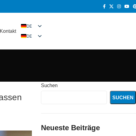
DE
Kontakt
DE
EN
FR
ES
RU
KO
IT
Suchen
kassen
SUCHEN
Neueste Beiträge