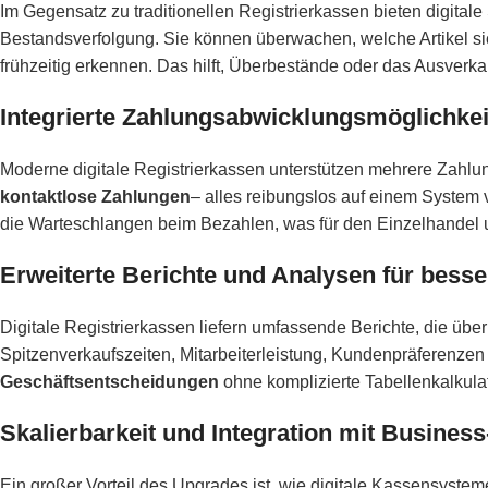
Im Gegensatz zu traditionellen Registrierkassen bieten digitale
Bestandsverfolgung. Sie können überwachen, welche Artikel si
frühzeitig erkennen. Das hilft, Überbestände oder das Ausverka
Integrierte Zahlungsabwicklungsmöglichke
Moderne digitale Registrierkassen unterstützen mehrere Zahl
kontaktlose Zahlungen
– alles reibungslos auf einem System ve
die Warteschlangen beim Bezahlen, was für den Einzelhandel u
Erweiterte Berichte und Analysen für bess
Digitale Registrierkassen liefern umfassende Berichte, die übe
Spitzenverkaufszeiten, Mitarbeiterleistung, Kundenpräferenz
Geschäftsentscheidungen
ohne komplizierte Tabellenkalkula
Skalierbarkeit und Integration mit Busines
Ein großer Vorteil des Upgrades ist, wie digitale Kassensystem