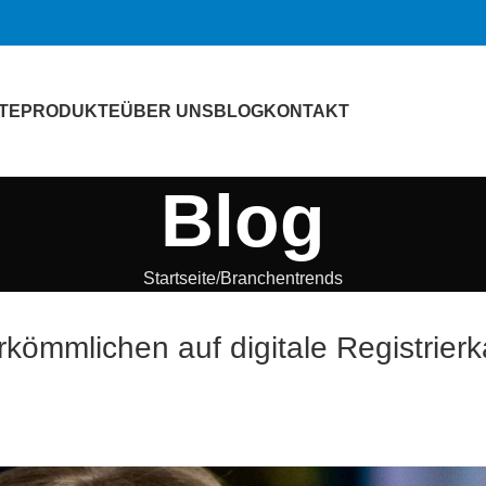
TE
PRODUKTE
ÜBER UNS
BLOG
KONTAKT
Blog
Startseite
Branchentrends
rkömmlichen auf digitale Registrier