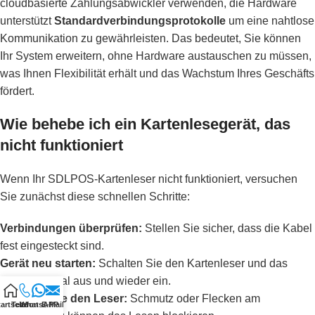
cloudbasierte Zahlungsabwickler verwenden, die Hardware
unterstützt
Standardverbindungsprotokolle
um eine nahtlose
Kommunikation zu gewährleisten. Das bedeutet, Sie können
Ihr System erweitern, ohne Hardware austauschen zu müssen,
was Ihnen Flexibilität erhält und das Wachstum Ihres Geschäfts
fördert.
Wie behebe ich ein Kartenlesegerät, das
nicht funktioniert
Wenn Ihr SDLPOS-Kartenleser nicht funktioniert, versuchen
Sie zunächst diese schnellen Schritte:
Verbindungen überprüfen:
Stellen Sie sicher, dass die Kabel
fest eingesteckt sind.
Gerät neu starten:
Schalten Sie den Kartenleser und das
POS-Terminal aus und wieder ein.
Reinigen Sie den Leser:
Schmutz oder Flecken am
artseite
Telefon
WhatsAPP
E-Mail