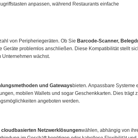
ugriffstasten anpassen, während Restaurants einfache
zahl von Peripheriegeräten. Ob Sie
Barcode-Scanner, Belegdr
 Geräte problemlos anschließen. Diese Kompatibilität stellt sich
em Unternehmen wächst.
hlungsmethoden und Gateways
bieten. Anpassbare Systeme 
hlungen, mobilen Wallets und sogar Geschenkkarten. Dies trägt z
ngsmöglichkeiten angeboten werden.
r cloudbasierten Netzwerklösungen
wählen, abhängig von ih
indung im Geschäft benötigen oder kabellose Flexibilität und M