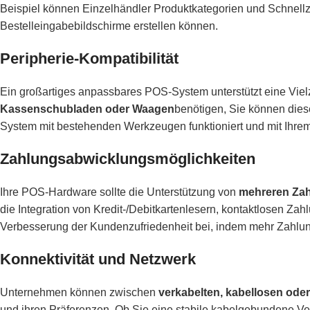
Beispiel können Einzelhändler Produktkategorien und Schnellz
Bestelleingabebildschirme erstellen können.
Peripherie-Kompatibilität
Ein großartiges anpassbares POS-System unterstützt eine Viel
Kassenschubladen oder Waagen
benötigen, Sie können diese
System mit bestehenden Werkzeugen funktioniert und mit Ihr
Zahlungsabwicklungsmöglichkeiten
Ihre POS-Hardware sollte die Unterstützung von
mehreren Za
die Integration von Kredit-/Debitkartenlesern, kontaktlosen Za
Verbesserung der Kundenzufriedenheit bei, indem mehr Zahlu
Konnektivität und Netzwerk
Unternehmen können zwischen
verkabelten, kabellosen ode
und ihren Präferenzen. Ob Sie eine stabile kabelgebundene Verb