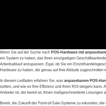
Wenn Sie auf der Suche nach
POS-Hardware mit anpassbare
ein System zu haben, das Ihren einzigartigen Geschäftsanforder
Arbeitsablauf anzupassen. Egal, ob Sie ein Einzelhandelsgesc
Hardware zu haben, die genau auf Ihre Abläufe zugeschnitten 
In diesem Leitfaden erfahren Sie, was
anpassbarem POS-Har
sollten, und wie es Ihre Effizienz und Ihren ROI steigern kann
Anbieter ist, der bereit ist, Ihnen maßgeschneiderte Lösungen 
Bereit, die Zukunft der Point-of-Sale-Systeme zu erkunden, die 