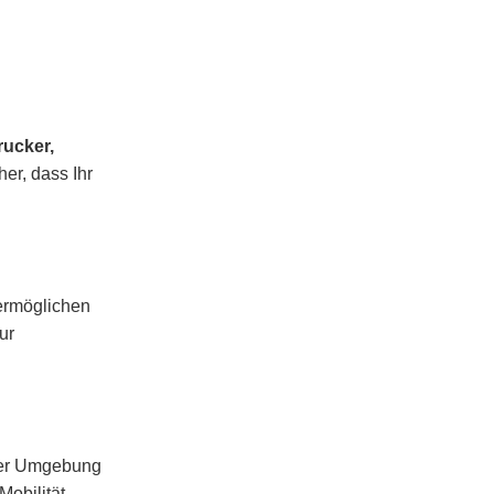
ucker,
er, dass Ihr
ermöglichen
ur
rer Umgebung
obilität,