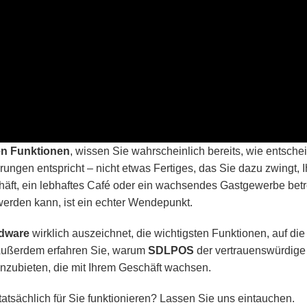
n Funktionen
, wissen Sie wahrscheinlich bereits, wie entschei
ungen entspricht – nicht etwas Fertiges, das Sie dazu zwingt, 
häft, ein lebhaftes Café oder ein wachsendes Gastgewerbe betr
werden kann, ist ein echter Wendepunkt.
dware
wirklich auszeichnet, die wichtigsten Funktionen, auf die
. Außerdem erfahren Sie, warum
SDLPOS
der vertrauenswürdige 
anzubieten, die mit Ihrem Geschäft wachsen.
tatsächlich für Sie funktionieren? Lassen Sie uns eintauchen.