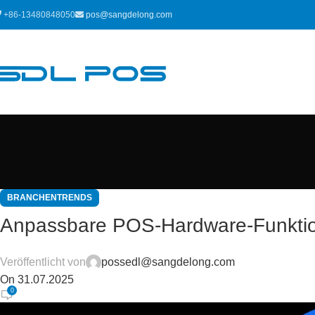
+86-13480848050
pos@sangdelong.com
BRANCHENTRENDS
Anpassbare POS-Hardware-Funktion
Veröffentlicht von
possedl@sangdelong.com
On 31.07.2025
0