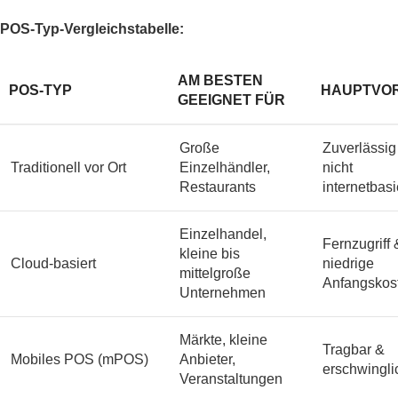
POS-Typ-Vergleichstabelle:
AM BESTEN
POS-TYP
HAUPTVOR
GEEIGNET FÜR
Große
Zuverlässig
Traditionell vor Ort
Einzelhändler,
nicht
Restaurants
internetbasi
Einzelhandel,
Fernzugriff 
kleine bis
Cloud-basiert
niedrige
mittelgroße
Anfangskos
Unternehmen
Märkte, kleine
Tragbar &
Mobiles POS (mPOS)
Anbieter,
erschwingli
Veranstaltungen