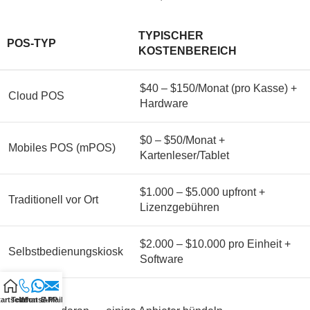
TYPISCHER
POS-TYP
KOSTENBEREICH
$40 – $150/Monat (pro Kasse) +
Cloud POS
Hardware
$0 – $50/Monat +
Mobiles POS (mPOS)
Kartenleser/Tablet
$1.000 – $5.000 upfront +
Traditionell vor Ort
Lizenzgebühren
$2.000 – $10.000 pro Einheit +
Selbstbedienungskiosk
Software
artseite
Telefon
WhatsAPP
E-Mail