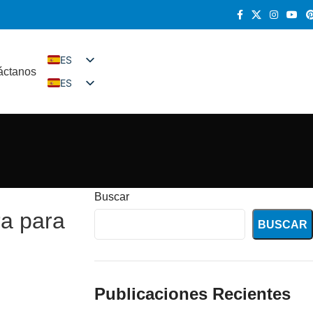
ES
áctanos
ES
EN
DE
FR
RU
KO
IT
Buscar
ra para
BUSCAR
Publicaciones Recientes