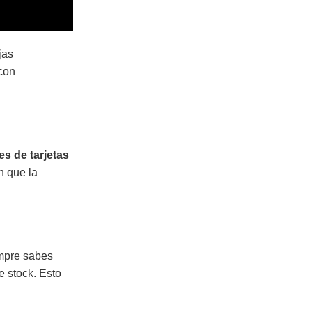
jas
con
es de tarjetas
n que la
empre sabes
e stock. Esto