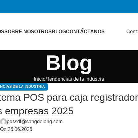
OS
SOBRE NOSOTROS
BLOG
CONTÁCTANOS
Cont
Blog
Inicio
Tendencias de la industria
NCIAS DE LA INDUSTRIA
istema POS para caja registrado
s empresas 2025
r
possdl@sangdelong.com
On 25.06.2025