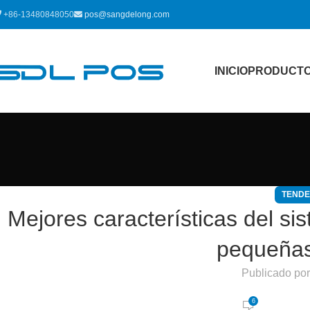
+86-13480848050
pos@sangdelong.com
INICIO
PRODUCT
TENDE
Mejores características del s
pequeña
Publicado po
6