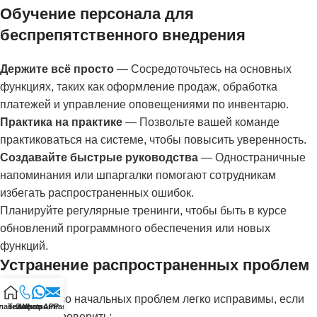
Обучение персонала для
беспрепятственного внедрения
Держите всё просто
— Сосредоточьтесь на основных
функциях, таких как оформление продаж, обработка
платежей и управление оповещениями по инвентарю.
Практика на практике
— Позвольте вашей команде
практиковаться на системе, чтобы повысить уверенность.
Создавайте быстрые руководства
— Одностраничные
напоминания или шпаргалки помогают сотрудникам
избегать распространенных ошибок.
Планируйте регулярные тренинги, чтобы быть в курсе
обновлений программного обеспечения или новых
функций.
Устранение распространенных проблем
Большинство начальных проблем легко исправимы, если
лавная
Телефон
Электронная почта
WhatsAPP
знать, что проверить: