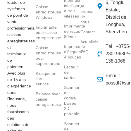
monnaie
leader de
6, Tongfu
intelligente
À
Caisse
systèmes
Estate,
à trois
propos
enregistreuse
de point de
vitesses
de
District de
Windows
vente
nous
Longhua,
Imprimante
Imprimante
professionnels,
de reçus
Shenzhen
Contact
pour caisse
caisses
80mm
enregistreuse
enregistreuses
Actualités
Tél : +0755-
Imprimante
et
Caisse
d'étiquettes
FAQ
enregistreuse
23019680/+
terminaux
4 pouces
pour
de
138-1068
supermarché
paiement.
Lecteur
de
Avec plus
Kiosque en
Email :
cartes
libre-
de 15 ans
possdl@san
service
d'expérience
Scanner
dans
de
Balance avec
codes-
l'industrie,
caisse
barres
enregistreuse
nous
2D
fournissons
portable
des
Scanner
solutions de
de