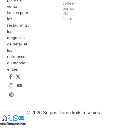
point de
codes-
vente
barres
fiables pour
2D
filaire
les
restaurants,
les
magasins
de détail et
les
entreprises
du monde
entier.
© 2026
Sdlpos
. Tous droits réservés.
Accueil
Téléphone
WhatsAPP
Email