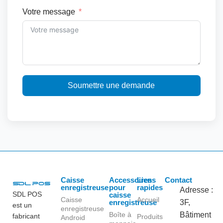
Votre message
Soumettre une demande
Caisse
Accessoires
Liens
Contact
enregistreuse
pour
rapides
Adresse :
SDL POS
caisse
Caisse
Accueil
enregistreuse
3F,
est un
enregistreuse
Boîte à
Bâtiment
fabricant
Produits
Android