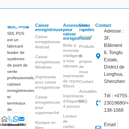
Caisse
Accessoires
Liens
Contact
enregistreuse
pour
rapides
Adresse :
SDL POS
caisse
Caisse
Accueil
enregistreuse
3F,
est un
enregistreuse
Boîte à
Bâtiment
fabricant
Produits
Android
monnaie
leader de
6, Tongfu
intelligente
À
Caisse
systèmes
Estate,
à trois
propos
enregistreuse
de point de
vitesses
de
District de
Windows
vente
nous
Longhua,
Imprimante
Imprimante
professionnels,
de reçus
Shenzhen
Contact
pour caisse
caisses
80mm
enregistreuse
enregistreuses
Actualités
Tél : +0755-
Imprimante
et
Caisse
d'étiquettes
FAQ
enregistreuse
23019680/+
terminaux
4 pouces
pour
de
138-1068
supermarché
paiement.
Lecteur
de
Avec plus
Kiosque en
Email :
Accueil
Téléphone
WhatsAPP
Email
cartes
libre-
de 15 ans