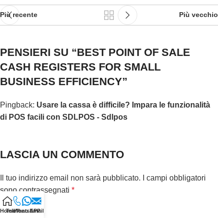
Più recente
Più vecchio
PENSIERI SU “
BEST POINT OF SALE
CASH REGISTERS FOR SMALL
BUSINESS EFFICIENCY
”
Pingback:
Usare la cassa è difficile? Impara le funzionalità
di POS facili con SDLPOS - Sdlpos
LASCIA UN COMMENTO
Il tuo indirizzo email non sarà pubblicato.
I campi obbligatori
sono contrassegnati
*
Commento
*
Home
Telefono
WhatsAPP
Email