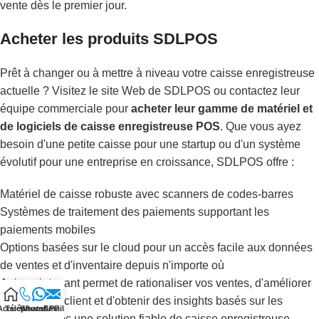
vente dès le premier jour.
Acheter les produits SDLPOS
Prêt à changer ou à mettre à niveau votre caisse enregistreuse
actuelle ? Visitez le site Web de SDLPOS ou contactez leur
équipe commerciale pour
acheter leur gamme de matériel et
de logiciels de caisse enregistreuse POS
. Que vous ayez
besoin d'une petite caisse pour une startup ou d'un système
évolutif pour une entreprise en croissance, SDLPOS offre :
Matériel de caisse robuste avec scanners de codes-barres
Systèmes de traitement des paiements supportant les
paiements mobiles
Options basées sur le cloud pour un accès facile aux données
de ventes et d'inventaire depuis n'importe où
Agir maintenant permet de rationaliser vos ventes, d'améliorer
l'expérience client et d'obtenir des insights basés sur les
Accueil
Téléphone
WhatsAPP
Email
données avec une solution fiable de caisse enregistreuse