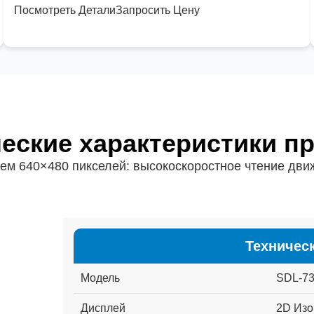
Посмотреть Детали
Запросить Цену
еские характеристики п
м 640×480 пикселей: высокоскоростное чтение дви
Техничес
Модель
SDL-7
Дисплей
2D
Изо