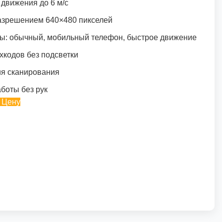
движения до 6 м/с
азрешением 640×480 пикселей
ы: обычный, мобильный телефон, быстрое движение
хкодов без подсветки
ия сканирования
боты без рук
 Цену