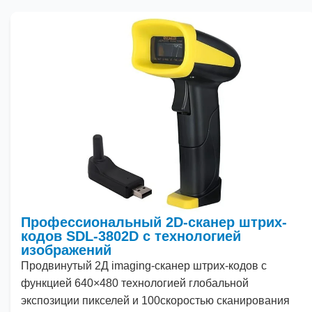
Профессиональный 2D-сканер штрих-
кодов SDL-3802D с технологией
изображений
Продвинутый
2
Д imaging-сканер штрих-кодов с
функцией
640
×
480
технологией глобальной
экспозиции пикселей и
100
скоростью сканирования