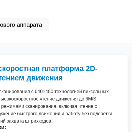
ового аппарата
скоростная платформа 2D-
чтением движения
сканирования с
640
×
480
технологией пиксельных
ысокоскоростное чтение движения до
6
M/S.
 режимами сканирования, включая чтение с
жение быстрого движения и работу без подсветки
ий захвата штрихкодов.
ки: