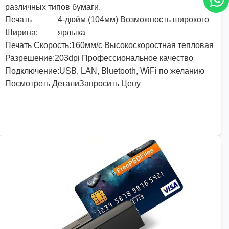
различных типов бумаги.
Печать
4
-дюйм (
104
мм) Возможность широкого
Ширина:
ярлыка
Печать
Скорость:
160
мм/с Высокоскоростная тепловая
Разрешение
:
203
dpi Профессиональное качество
Подключение
:
USB, LAN, Bluetooth, WiFi по желанию
Посмотреть Детали
Запросить Цену