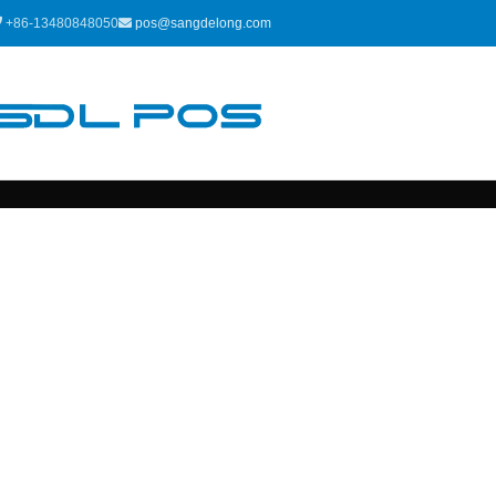
+86-13480848050
pos@sangdelong.com