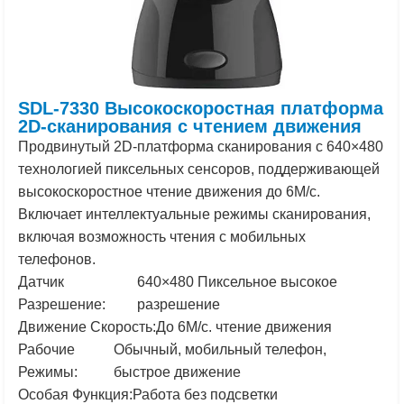
SDL-7330 Высокоскоростная платформа
2D-сканирования с чтением движения
Продвинутый
2
D-платформа сканирования с
640
×
480
технологией пиксельных сенсоров, поддерживающей
высокоскоростное чтение движения до
6
М/с.
Включает интеллектуальные режимы сканирования,
включая возможность чтения с мобильных
телефонов.
Датчик
640
×
480
Пиксельное высокое
Разрешение:
разрешение
Движение
Скорость:
До
6
М/с. чтение движения
Рабочие
Обычный, мобильный телефон,
Режимы:
быстрое движение
Особая
Функция:
Работа без подсветки