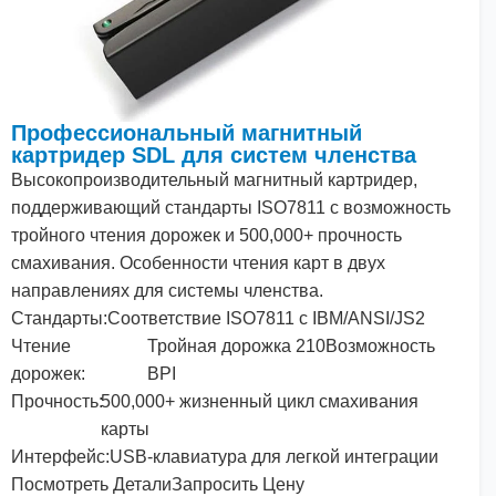
Профессиональный магнитный
картридер SDL для систем членства
Высокопроизводительный магнитный картридер,
поддерживающий стандарты ISO7811
с
возможность
тройного чтения дорожек
и
500
,
000
+ прочность
смахивания. Особенности чтения карт в двух
направлениях
для
системы членства.
Стандарты:
Соответствие ISO7811
с
IBM/
ANSI
/JS2
Чтение
Тройная дорожка
210
Возможность
дорожек:
BPI
Прочность:
500
,
000
+ жизненный цикл смахивания
карты
Интерфейс:
USB-клавиатура для легкой интеграции
Посмотреть Детали
Запросить Цену