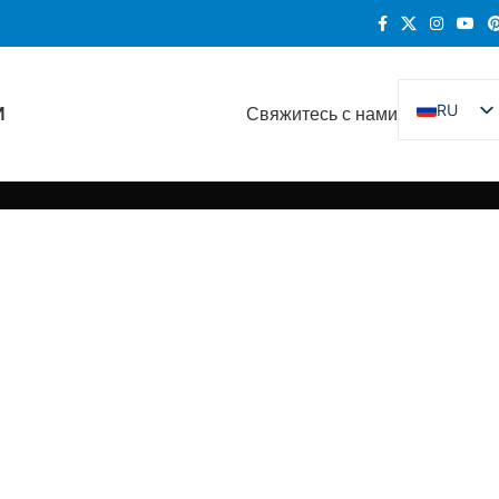
RU
И
Свяжитесь с нами
EN
DE
FR
ES
KO
IT