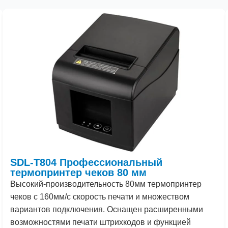
SDL-T804 Профессиональный
термопринтер чеков 80 мм
Высокий
-производительность
80
мм термопринтер
чеков с
160
мм/с скорость печати и множеством
вариантов подключения. Оснащен расширенными
возможностями печати штрихкодов и функцией