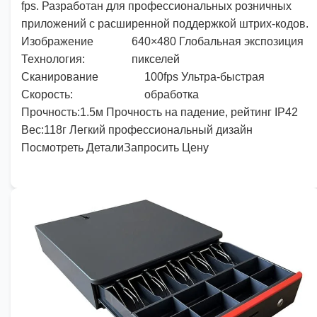
fps. Разработан для профессиональных розничных
приложений с расширенной поддержкой штрих-кодов.
Изображение
640
×
480
Глобальная экспозиция
Технология:
пикселей
Сканирование
100
fps Ультра-быстрая
Скорость:
обработка
Прочность
:
1
.
5
м Прочность на падение, рейтинг IP42
Вес
:
118
г Легкий профессиональный дизайн
Посмотреть Детали
Запросить Цену