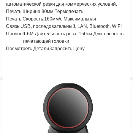
автоматической резки для коммерческих условий.
Печать
Ширина:
80
мм Термопечать
Печать
Скорость:
160
мм/с Максимальная
Связь:
USB, последовательный, LAN, Bluetooth, WiFi
Прочность:
1
.
5
М Длительность реза,
150
км Длительность
печатающей головки
Посмотреть Детали
Запросить Цену