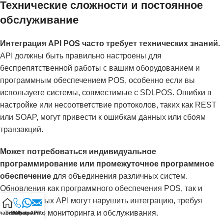
Технические сложности и постоянное
обслуживание
Интеграция API POS часто требует технических знаний.
API должны быть правильно настроены для
беспрепятственной работы с вашим оборудованием и
программным обеспечением POS, особенно если вы
используете системы, совместимые с SDLPOS. Ошибки в
настройке или несоответствие протоколов, таких как REST
или SOAP, могут привести к ошибкам данных или сбоям
транзакций.
Может потребоваться индивидуальное
программирование или промежуточное программное
обеспечение
для объединения различных систем.
Обновления как программного обеспечения POS, так и
подключенных API могут нарушить интеграцию, требуя
постоянного мониторинга и обслуживания.
лавная
Телефон
Электронная почта
WhatsAPP