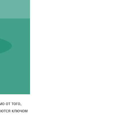
о от того,
яются ключом