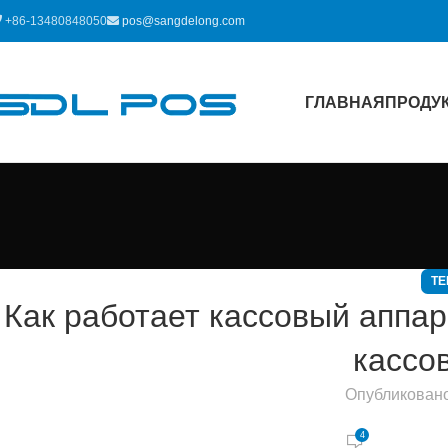
+86-13480848050
pos@sangdelong.com
ГЛАВНАЯ
ПРОДУ
ТЕ
Как работает кассовый аппа
кассо
Опубликован
4