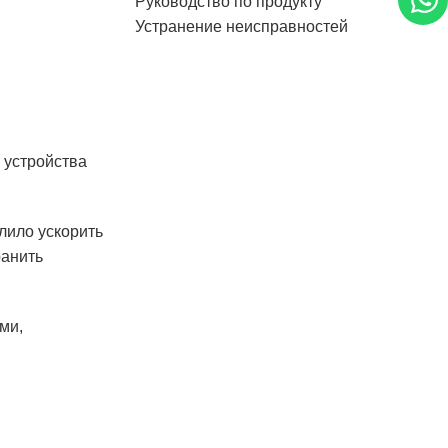
Руководство по продукту
Устранение неисправностей
 устройства
лило ускорить
ранить
ми,