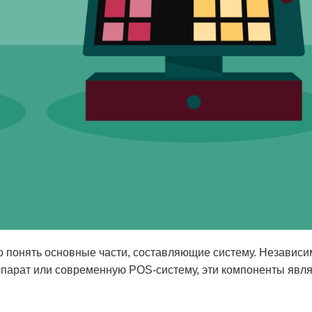
о понять основные части, составляющие систему. Независим
ппарат или современную POS-систему, эти компоненты явл