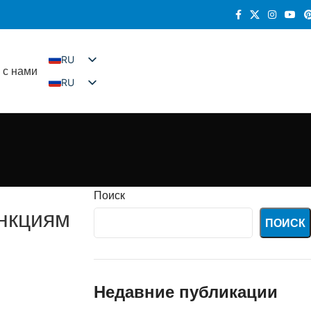
RU
 с нами
RU
EN
DE
FR
ES
KO
IT
Поиск
ункциям
ПОИСК
Недавние публикации