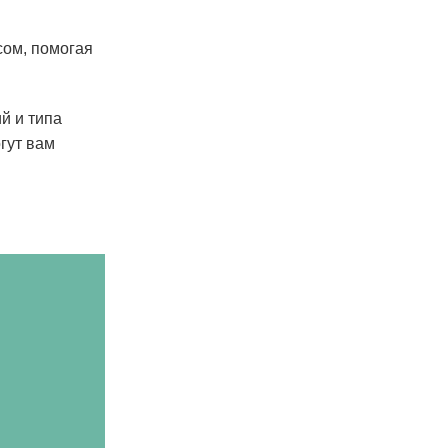
сом, помогая
й и типа
гут вам