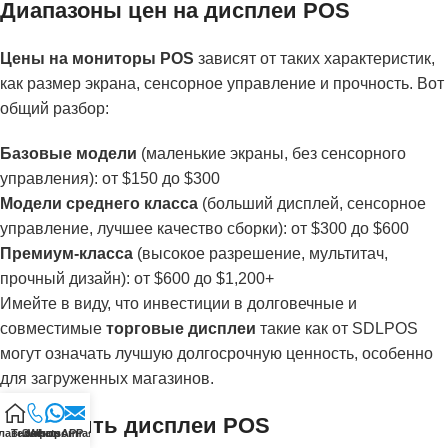
Диапазоны цен на дисплеи POS
Цены на мониторы POS
зависят от таких характеристик,
как размер экрана, сенсорное управление и прочность. Вот
общий разбор:
Базовые модели
(маленькие экраны, без сенсорного
управления): от $150 до $300
Модели среднего класса
(больший дисплей, сенсорное
управление, лучшее качество сборки): от $300 до $600
Премиум-класса
(высокое разрешение, мультитач,
прочный дизайн): от $600 до $1,200+
Имейте в виду, что инвестиции в долговечные и
совместимые
торговые дисплеи
такие как от SDLPOS
могут означать лучшую долгосрочную ценность, особенно
для загруженных магазинов.
Где купить дисплеи POS
лавная
Телефон
Электронная почта
WhatsAPP