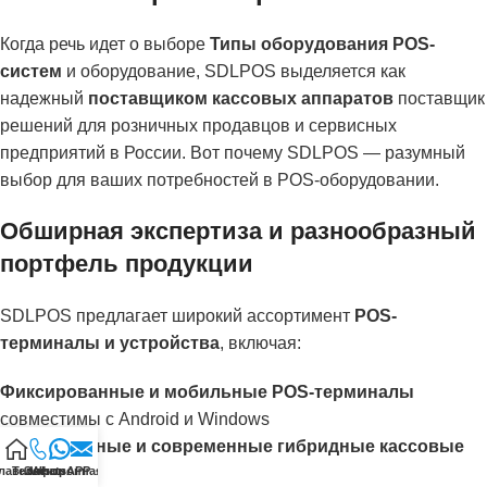
Когда речь идет о выборе
Типы оборудования POS-
систем
и оборудование, SDLPOS выделяется как
надежный
поставщиком кассовых аппаратов
поставщик
решений для розничных продавцов и сервисных
предприятий в России. Вот почему SDLPOS — разумный
выбор для ваших потребностей в POS-оборудовании.
Обширная экспертиза и разнообразный
портфель продукции
SDLPOS предлагает широкий ассортимент
POS-
терминалы и устройства
, включая:
Фиксированные и мобильные POS-терминалы
совместимы с Android и Windows
Традиционные и современные гибридные кассовые
лавная
Телефон
Электронная почта
WhatsAPP
аппараты