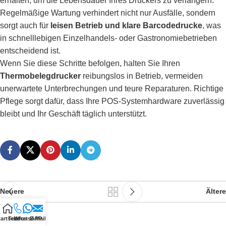
erhalten, um die Lebensdauer Ihres Druckers zu verlängern.
Regelmäßige Wartung verhindert nicht nur Ausfälle, sondern
sorgt auch für
leisen Betrieb und klare Barcodedrucke
, was
in schnelllebigen Einzelhandels- oder Gastronomiebetrieben
entscheidend ist.
Wenn Sie diese Schritte befolgen, halten Sie Ihren
Thermobelegdrucker
reibungslos in Betrieb, vermeiden
unerwartete Unterbrechungen und teure Reparaturen. Richtige
Pflege sorgt dafür, dass Ihre POS-Systemhardware zuverlässig
bleibt und Ihr Geschäft täglich unterstützt.
Neuere
Ältere
artseite
Telefon
WhatsAPP
E-Mail