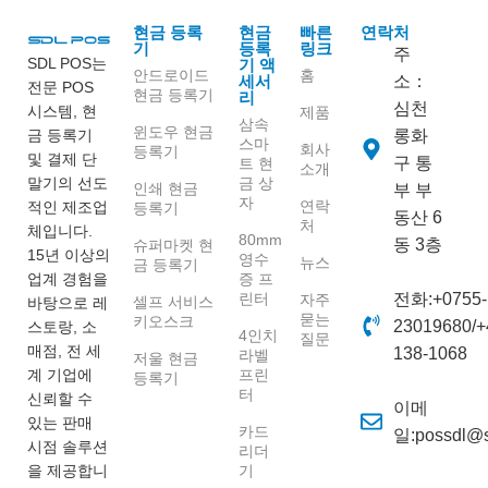
현금 등록
현금
빠른
연락처
기
등록
링크
주
SDL POS는
기 액
안드로이드
홈
세서
소：
전문 POS
현금 등록기
리
심천
시스템, 현
제품
삼속
윈도우 현금
금 등록기
롱화
스마
회사
등록기
및 결제 단
구 통
트 현
소개
말기의 선도
금 상
인쇄 현금
부 부
자
연락
적인 제조업
등록기
동산 6
처
체입니다.
80mm
동 3층
슈퍼마켓 현
15년 이상의
영수
뉴스
금 등록기
업계 경험을
증 프
린터
전화:+0755-
자주
셀프 서비스
바탕으로 레
묻는
키오스크
23019680/+
스토랑, 소
4인치
질문
매점, 전 세
138-1068
라벨
저울 현금
계 기업에
프린
등록기
터
신뢰할 수
이메
있는 판매
카드
일:possdl@
시점 솔루션
리더
을 제공합니
기