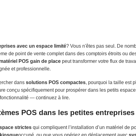
eprises avec un espace limité
? Vous n'êtes pas seul. De nomb
stème de point de vente complet dans des comptoirs étroits ou d
matériel POS gain de place
peut transformer votre flux de trava
gnée et professionnelle.
hercher dans
solutions POS compactes
, pourquoi la taille est 
e conçu spécifiquement pour prospérer dans les petits espace
onctionnalité — continuez à lire.
ystèmes POS dans les petites entreprises
espace strictes
qui compliquent l’installation d’un matériel de p
kiosque
occupé, ou que vous opériez en déplacement avec
sy