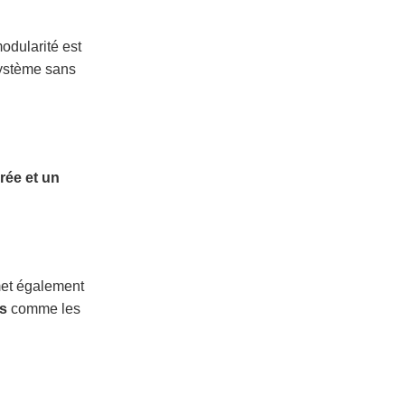
odularité est
système sans
rée et un
met également
s
comme les