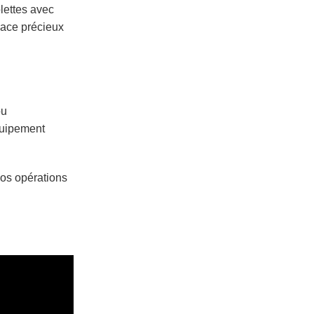
ettes avec
pace précieux
ou
quipement
vos opérations