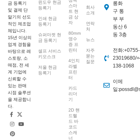
삼속
윈도우 현금
금 등록기
롱화
스마
회사
등록기
및 결제 단
구 통
트 현
소개
말기의 선도
금 상
인쇄 현금
부 부
자
연락
적인 제조업
등록기
동산 6
처
체입니다.
80mm
동 3층
슈퍼마켓 현
15년 이상의
영수
뉴스
금 등록기
업계 경험을
증 프
린터
전화:+0755-
자주
셀프 서비스
바탕으로 레
묻는
키오스크
23019680/+
스토랑, 소
4인치
질문
매점, 전 세
138-1068
라벨
저울 현금
계 기업에
프린
등록기
터
신뢰할 수
이메
있는 판매
카드
일:possdl@
시점 솔루션
리더
을 제공합니
기
다.
2D 핸
드헬
드 바
코드
스캐
너