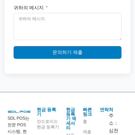
귀하의 메시지
문의하기 제출
현금 등록
현금
빠른
연락처
기
등록
링크
주
SDL POS는
기 액
안드로이드
홈
세서
소：
전문 POS
현금 등록기
리
심천
시스템, 현
제품