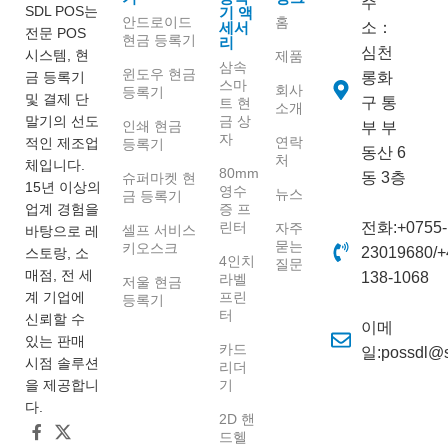
주
SDL POS는
기 액
안드로이드
홈
세서
소：
전문 POS
현금 등록기
리
심천
시스템, 현
제품
삼속
윈도우 현금
금 등록기
롱화
스마
회사
등록기
및 결제 단
구 통
트 현
소개
말기의 선도
금 상
인쇄 현금
부 부
자
연락
적인 제조업
등록기
동산 6
처
체입니다.
80mm
동 3층
슈퍼마켓 현
15년 이상의
영수
뉴스
금 등록기
업계 경험을
증 프
린터
전화:+0755-
자주
셀프 서비스
바탕으로 레
묻는
키오스크
23019680/+
스토랑, 소
4인치
질문
매점, 전 세
138-1068
라벨
저울 현금
계 기업에
프린
등록기
터
신뢰할 수
이메
있는 판매
카드
일:possdl@
시점 솔루션
리더
을 제공합니
기
다.
2D 핸
드헬