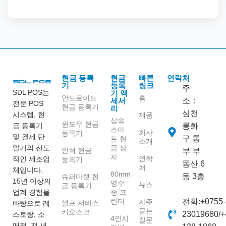
현금 등록
현금
빠른
연락처
기
등록
링크
주
SDL POS는
기 액
안드로이드
홈
세서
소：
전문 POS
현금 등록기
리
심천
시스템, 현
제품
삼속
윈도우 현금
금 등록기
롱화
스마
회사
등록기
및 결제 단
구 통
트 현
소개
말기의 선도
금 상
인쇄 현금
부 부
자
연락
적인 제조업
등록기
동산 6
처
체입니다.
80mm
동 3층
슈퍼마켓 현
15년 이상의
영수
뉴스
금 등록기
업계 경험을
증 프
린터
전화:+0755-
자주
셀프 서비스
바탕으로 레
묻는
키오스크
23019680/+
스토랑, 소
4인치
질문
매점, 전 세