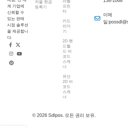
138-1068
라벨
저울 현금
계 기업에
프린
등록기
터
신뢰할 수
이메
있는 판매
카드
일:possdl@
시점 솔루션
리더
을 제공합니
기
다.
2D 핸
드헬
드 바
코드
스캐
너
유선
2D 바
코드
스캐
너
© 2026
Sdlpos
. 모든 권리 보유.