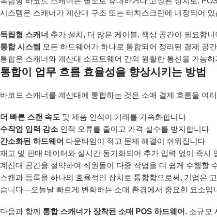
독립형 바코드 스캐너는 별도로 휴대하거나 고정된 장치로, PO
시스템은 스캐너가 계산대 구조 또는 터치스크린에 내장되어 있
독립형 스캐너
추가 설치, 더 많은 케이블, 책상 공간이 필요합니
통합 시스템
모든 하드웨어가 하나로 통합되어 정리된 결제 공간
통합은 스캐너와 계산대 소프트웨어 간의 원활한 통신을 가능하게
통합이 업무 흐름 효율성을 향상시키는 방법
바코드 스캐너를 계산대에 통합하는 것은 소매 결제 흐름을 여러
더 빠른 스캔 속도
및 제품 인식이 거래를 가속화합니다
수작업 입력 감소
인적 오류를 줄이고 가격 실수를 방지합니다
간소화된 하드웨어
다운타임이 적고 문제 해결이 쉬워집니다
재고 및 판매 데이터와 실시간 동기화되어 추가 입력 없이 즉시
계산대 공간을 절약하여 직원들이 다중 작업을 더 쉽게 수행할 
스캔과 등록을 하나의 효율적인 장치로 통합함으로써, 기업은 고
습니다—오늘날 빠르게 변화하는 소매 환경에서 중요한 요소입
다음과 함께
통합 스캐너가 장착된 소매 POS 하드웨어
, 소규모