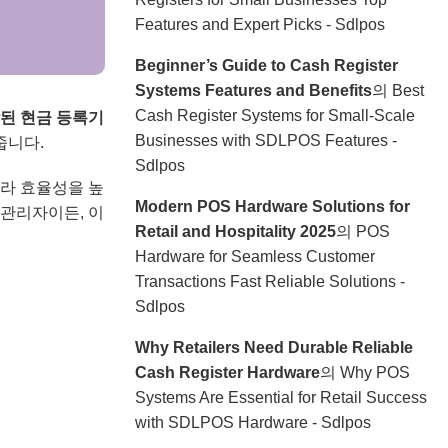
Features and Expert Picks - Sdlpos
Beginner’s Guide to Cash Register
Systems Features and Benefits
의
Best
Cash Register Systems for Small-Scale
된 현금 등록기
Businesses with SDLPOS Features -
줍니다.
Sdlpos
라 효율성을 높
Modern POS Hardware Solutions for
관리자이든, 이
Retail and Hospitality 2025
의
POS
Hardware for Seamless Customer
Transactions Fast Reliable Solutions -
Sdlpos
Why Retailers Need Durable Reliable
Cash Register Hardware
의
Why POS
Systems Are Essential for Retail Success
with SDLPOS Hardware - Sdlpos