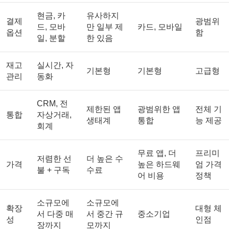
현금, 카
유사하지
결제
광범위
드, 모바
만 일부 제
카드, 모바일
옵션
함
일, 분할
한 있음
재고
실시간, 자
기본형
기본형
고급형
관리
동화
CRM, 전
제한된 앱
광범위한 앱
전체 기
통합
자상거래,
생태계
통합
능 제공
회계
무료 앱, 더
프리미
저렴한 선
더 높은 수
가격
높은 하드웨
엄 가격
불 + 구독
수료
어 비용
정책
소규모에
소규모에
확장
대형 체
서 다중 매
서 중간 규
중소기업
성
인점
장까지
모까지